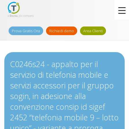
Prova Gratis Ora
Richiedi demo
Area Clienti
C0246s24 - appalto per il
servizio di telefonia mobile e
servizi accessori per il gruppo
sogin, in adesione alla
convenzione consip id sigef
2452 “telefonia mobile 9 – lotto
unico” - variante a proroga