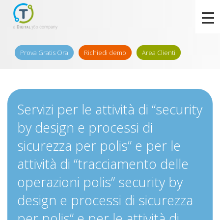
Prova Gratis Ora
Richiedi demo
Area Clienti
Servizi per le attività di “security
by design e processi di
sicurezza per polis” e per le
attività di “tracciamento delle
operazioni polis” security by
design e processi di sicurezza
per polis” e per le attività di