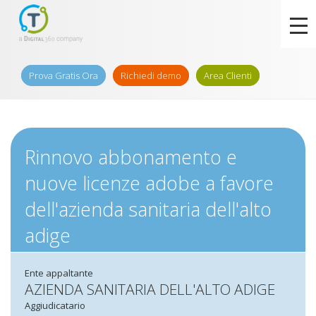
Prova Gratis Ora
Richiedi demo
Area Clienti
Rinnovo abbonamento e
nuove licenze adobe a favore
dell'azienda sanitaria dell'alto
adige
Ente appaltante
AZIENDA SANITARIA DELL'ALTO ADIGE
Aggiudicatario