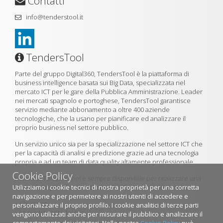
Contatti
info@tenderstool.it
TendersTool
Parte del gruppo Digital360, TendersTool è la piattaforma di
business intelligence basata sui Big Data, specializzata nel
mercato ICT per le gare della Pubblica Amministrazione. Leader
nei mercati spagnolo e portoghese, TendersTool garantisce
servizio mediante abbonamento a oltre 400 aziende
tecnologiche, che la usano per pianificare ed analizzare il
proprio business nel settore pubblico.
Un servizio unico sia per la specializzazione nel settore ICT che
per la capacità di analisi e predizione grazie ad una tecnologia
propria e ad un team di data quality altamente professionale.
Cookie Policy
Il team di TendersTool è sempre disponibile per realizzare una
Utilizziamo i cookie tecnici di nostra proprietà per una corretta
demo della piattaforma utilizzando il formulario di contatto.
navigazione e per permetere ai nostri utenti di accedere e
»
Chi siamo
personalizzare il proprio profilo. I cookie analitici di terze parti
»
La nostra metodologia
vengono utilizzati anche per misurare il pubblico e analizzare il