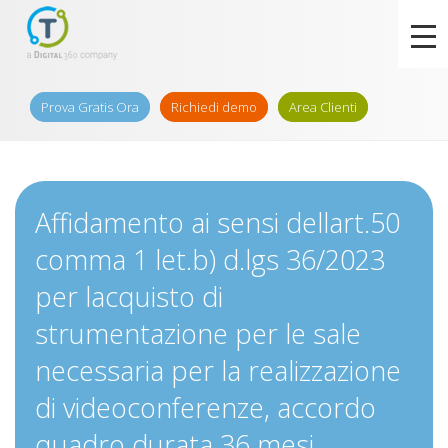
Prova Gratis Ora
Richiedi demo
Area Clienti
Affidamento ai sensi dellart.50
comma 1 let.b) d.lgs 36/2023
per lacquisto di
strumentazione per le sale
necessaria per la realizzazione
di videoconferenze, accordo
quadro durata 36 mesi