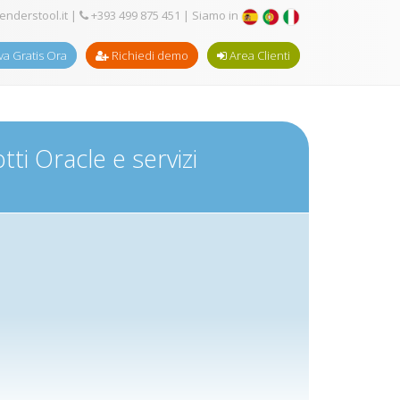
enderstool.it
|
+393 499 875 451
| Siamo in
a Gratis Ora
Richiedi demo
Area Clienti
ti Oracle e servizi