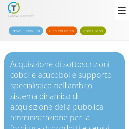
Prova Gratis Ora
Richiedi demo
Area Clienti
Acquisizione di sottoscrizioni
cobol e acucobol e supporto
specialistico nell'ambito
sistema dinamico di
acquisizione della pubblica
amministrazione per la
fornitura di prodotti e servizi