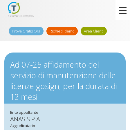
Prova Gratis Ora
Richiedi demo
Area Clienti
Ad 07-25 affidamento del
servizio di manutenzione delle
licenze gosign, per la durata di
12 mesi
Ente appaltante
ANAS S.P.A.
Aggiudicatario