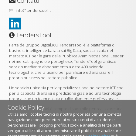
Contatti
info@tenderstool.it
TendersTool
Parte del gruppo Digital360, TendersTool è la piattaforma di
business intelligence basata sui Big Data, specializzata nel
mercato ICT per le gare della Pubblica Amministrazione. Leader
nei mercati spagnolo e portoghese, TendersTool garantisce
servizio mediante abbonamento a oltre 400 aziende
tecnologiche, che la usano per pianificare ed analizzare il
proprio business nel settore pubblico.
Un servizio unico sia per la specializzazione nel settore ICT che
per la capacità di analisi e predizione grazie ad una tecnologia
propria e ad un team di data quality altamente professionale.
Cookie Policy
Il team di TendersTool è sempre disponibile per realizzare una
Utilizziamo i cookie tecnici di nostra proprietà per una corretta
demo della piattaforma utilizzando il formulario di contatto.
navigazione e per permetere ai nostri utenti di accedere e
»
Chi siamo
personalizzare il proprio profilo. I cookie analitici di terze parti
»
La nostra metodologia
vengono utilizzati anche per misurare il pubblico e analizzare il