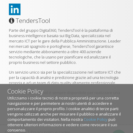
TendersTool
Parte del gruppo Digital360, TendersTool è la piattaforma di
business intelligence basata sui Big Data, specializzata nel
mercato ICT per le gare della Pubblica Amministrazione. Leader
nei mercati spagnolo e portoghese, TendersTool garantisce
servizio mediante abbonamento a oltre 400 aziende
tecnologiche, che la usano per pianificare ed analizzare il
proprio business nel settore pubblico.
Un servizio unico sia per la specializzazione nel settore ICT che
per la capacità di analisi e predizione grazie ad una tecnologia
propria e ad un team di data quality altamente professionale.
Cookie Policy
Il team di TendersTool è sempre disponibile per realizzare una
Utilizziamo i cookie tecnici di nostra proprietà per una corretta
demo della piattaforma utilizzando il formulario di contatto.
navigazione e per permetere ai nostri utenti di accedere e
»
Chi siamo
personalizzare il proprio profilo. I cookie analitici di terze parti
»
La nostra metodologia
vengono utilizzati anche per misurare il pubblico e analizzare il
comportamento dei visitatori. Nella nostra
Cookie Policy
può
ottenere ulteriori informazioni e vedere come revocare il suo
consenso.
Avviso legale
|
Privacy policy e cookie