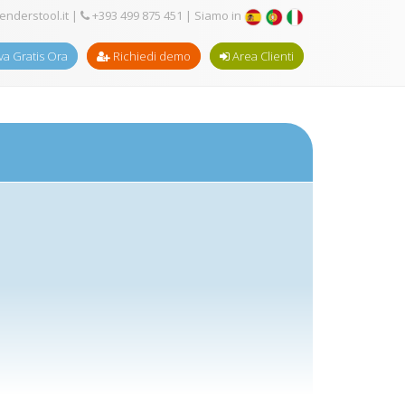
enderstool.it
|
+393 499 875 451
| Siamo in
a Gratis Ora
Richiedi demo
Area Clienti