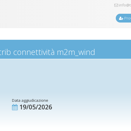
info@t
Prov
trib connettività m2m_wind
Data aggiudicazione
19/05/2026