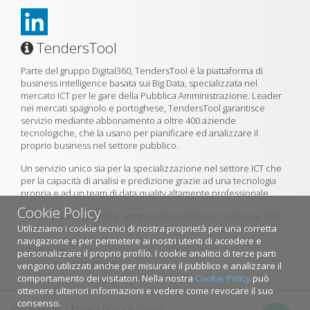
TendersTool
Parte del gruppo Digital360, TendersTool è la piattaforma di
business intelligence basata sui Big Data, specializzata nel
mercato ICT per le gare della Pubblica Amministrazione. Leader
nei mercati spagnolo e portoghese, TendersTool garantisce
servizio mediante abbonamento a oltre 400 aziende
tecnologiche, che la usano per pianificare ed analizzare il
proprio business nel settore pubblico.
Un servizio unico sia per la specializzazione nel settore ICT che
per la capacità di analisi e predizione grazie ad una tecnologia
propria e ad un team di data quality altamente professionale.
Cookie Policy
Il team di TendersTool è sempre disponibile per realizzare una
Utilizziamo i cookie tecnici di nostra proprietà per una corretta
demo della piattaforma utilizzando il formulario di contatto.
navigazione e per permetere ai nostri utenti di accedere e
»
Chi siamo
personalizzare il proprio profilo. I cookie analitici di terze parti
»
La nostra metodologia
vengono utilizzati anche per misurare il pubblico e analizzare il
comportamento dei visitatori. Nella nostra
Cookie Policy
può
ottenere ulteriori informazioni e vedere come revocare il suo
consenso.
Avviso legale
|
Privacy policy e cookie