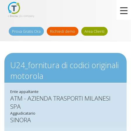
Prova Gratis Ora
Richiedi demo
Area Clienti
U24_fornitura di codici originali
motorola
Ente appaltante
ATM - AZIENDA TRASPORTI MILANESI
SPA
Aggiudicatario
SINORA