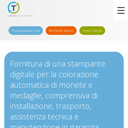
Prova Gratis Ora
Richiedi demo
Area Clienti
Fornitura di una stampante
digitale per la colorazione
automatica di monete e
medaglie, comprensiva di
installazione, trasporto,
assistenza tecnica e
manutenzione in garanzia