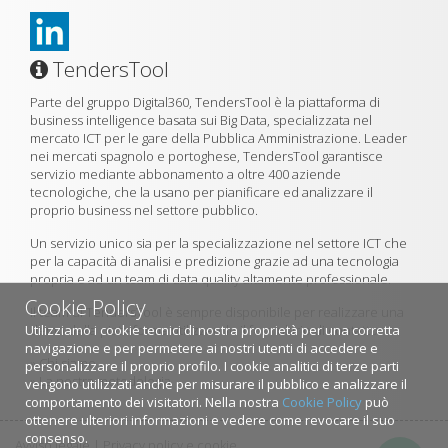
TendersTool
Parte del gruppo Digital360, TendersTool è la piattaforma di
business intelligence basata sui Big Data, specializzata nel
mercato ICT per le gare della Pubblica Amministrazione. Leader
nei mercati spagnolo e portoghese, TendersTool garantisce
servizio mediante abbonamento a oltre 400 aziende
tecnologiche, che la usano per pianificare ed analizzare il
proprio business nel settore pubblico.
Un servizio unico sia per la specializzazione nel settore ICT che
per la capacità di analisi e predizione grazie ad una tecnologia
propria e ad un team di data quality altamente professionale.
Cookie Policy
Il team di TendersTool è sempre disponibile per realizzare una
Utilizziamo i cookie tecnici di nostra proprietà per una corretta
demo della piattaforma utilizzando il formulario di contatto.
navigazione e per permetere ai nostri utenti di accedere e
»
Chi siamo
personalizzare il proprio profilo. I cookie analitici di terze parti
»
La nostra metodologia
vengono utilizzati anche per misurare il pubblico e analizzare il
comportamento dei visitatori. Nella nostra
Cookie Policy
può
ottenere ulteriori informazioni e vedere come revocare il suo
consenso.
Avviso legale
|
Privacy policy e cookie