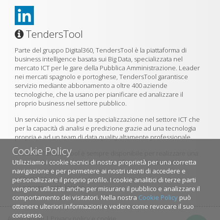
TendersTool
Parte del gruppo Digital360, TendersTool è la piattaforma di
business intelligence basata sui Big Data, specializzata nel
mercato ICT per le gare della Pubblica Amministrazione. Leader
nei mercati spagnolo e portoghese, TendersTool garantisce
servizio mediante abbonamento a oltre 400 aziende
tecnologiche, che la usano per pianificare ed analizzare il
proprio business nel settore pubblico.
Un servizio unico sia per la specializzazione nel settore ICT che
per la capacità di analisi e predizione grazie ad una tecnologia
propria e ad un team di data quality altamente professionale.
Cookie Policy
Il team di TendersTool è sempre disponibile per realizzare una
Utilizziamo i cookie tecnici di nostra proprietà per una corretta
demo della piattaforma utilizzando il formulario di contatto.
navigazione e per permetere ai nostri utenti di accedere e
»
Chi siamo
personalizzare il proprio profilo. I cookie analitici di terze parti
»
La nostra metodologia
vengono utilizzati anche per misurare il pubblico e analizzare il
comportamento dei visitatori. Nella nostra
Cookie Policy
può
ottenere ulteriori informazioni e vedere come revocare il suo
consenso.
Avviso legale
|
Privacy policy e cookie