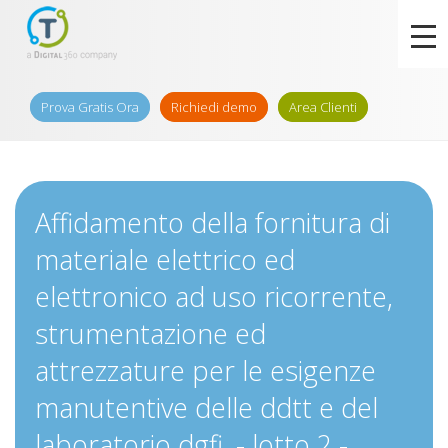
Prova Gratis Ora
Richiedi demo
Area Clienti
Affidamento della fornitura di
materiale elettrico ed
elettronico ad uso ricorrente,
strumentazione ed
attrezzature per le esigenze
manutentive delle ddtt e del
laboratorio dgfi. - lotto 2 -