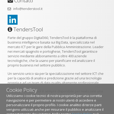
Contatti
info@tenderstool.it
TendersTool
Parte del gruppo Digital360, TendersTool è la piattaforma di
business intelligence basata sui Big Data, specializzata nel
mercato ICT per le gare della Pubblica Amministrazione. Leader
nei mercati spagnolo e portoghese, TendersTool garantisce
servizio mediante abbonamento a oltre 400 aziende
tecnologiche, che la usano per pianificare ed analizzare il
proprio business nel settore pubblico.
Un servizio unico sia per la specializzazione nel settore ICT che
per la capacità di analisi e predizione grazie ad una tecnologia
propria e ad un team di data quality altamente professionale.
Cookie Policy
Il team di TendersTool è sempre disponibile per realizzare una
Utilizziamo i cookie tecnici di nostra proprietà per una corretta
demo della piattaforma utilizzando il formulario di contatto.
navigazione e per permetere ai nostri utenti di accedere e
»
Chi siamo
personalizzare il proprio profilo. I cookie analitici di terze parti
»
La nostra metodologia
vengono utilizzati anche per misurare il pubblico e analizzare il