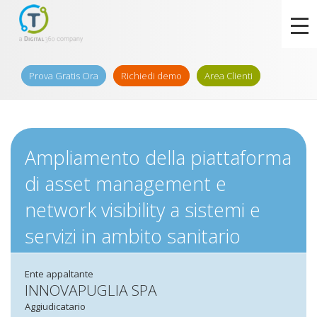
Prova Gratis Ora
Richiedi demo
Area Clienti
Ampliamento della piattaforma
di asset management e
network visibility a sistemi e
servizi in ambito sanitario
Ente appaltante
INNOVAPUGLIA SPA
Aggiudicatario