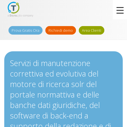
Prova Gratis Ora
Richiedi demo
Area Clienti
Servizi di manutenzione
correttiva ed evolutiva del
motore di ricerca solr del
portale normattiva e delle
banche dati giuridiche, del
software di back-end a
supporto della redazione e di