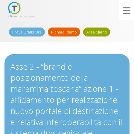
Prova Gratis Ora
Richiedi demo
Area Clienti
Asse 2 - “brand e
posizionamento della
maremma toscana” azione 1 -
affidamento per realizzazione
nuovo portale di destinazione
e relativa interoperabilità con il
sistema dms regionale