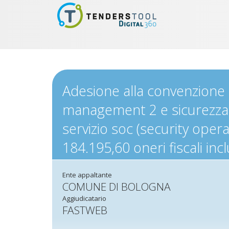
Adesione alla convenzione i
management 2 e sicurezza in
servizio soc (security oper
184.195,60 oneri fiscali inc
Ente appaltante
COMUNE DI BOLOGNA
Aggiudicatario
FASTWEB