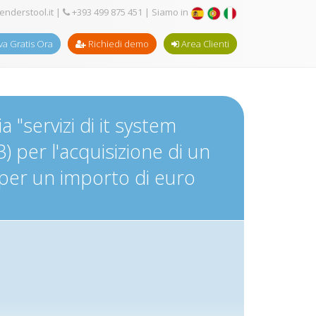
enderstool.it
|
+393 499 875 451
| Siamo in
a Gratis Ora
Richiedi demo
Area Clienti
"servizi di it system
) per l'acquisizione di un
, per un importo di euro