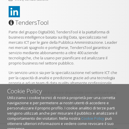
TendersTool
Parte del gruppo Digital360, TendersTool è la piattaforma di
business intelligence basata sui Big Data, specializzata nel
mercato ICT per le gare della Pubblica Amministrazione. Leader
nei mercati spagnolo e portoghese, TendersTool garantisce
servizio mediante abbonamento a oltre 400 aziende
tecnologiche, che la usano per pianificare ed analizzare il
proprio business nel settore pubblico.
Un servizio unico sia per la specializzazione nel settore ICT che
per la capacità di analisi e predizione grazie ad una tecnologia
propria e ad un team di data quality altamente professionale.
Cookie Policy
Il team di TendersTool è sempre disponibile per realizzare una
Utilizziamo i cookie tecnici di nostra proprietà per una corretta
demo della piattaforma utilizzando il formulario di contatto.
navigazione e per permetere ai nostri utenti di accedere e
»
Chi siamo
personalizzare il proprio profilo. I cookie analitici di terze parti
»
La nostra metodologia
vengono utilizzati anche per misurare il pubblico e analizzare il
comportamento dei visitatori. Nella nostra
Cookie Policy
può
ottenere ulteriori informazioni e vedere come revocare il suo
consenso.