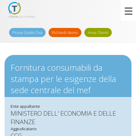
Prova Gratis Ora
Richiedi demo
Area Clienti
Fornitura consumabili da
stampa per le esigenze della
sede centrale del mef
Ente appaltante
MINISTERO DELL' ECONOMIA E DELLE
FINANZE
Aggiudicatario
CCG