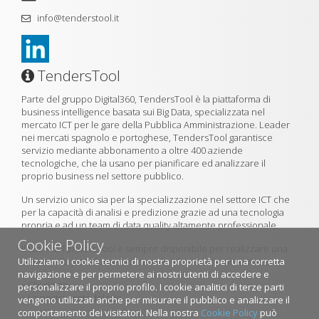
info@tenderstool.it
TendersTool
Parte del gruppo Digital360, TendersTool è la piattaforma di
business intelligence basata sui Big Data, specializzata nel
mercato ICT per le gare della Pubblica Amministrazione. Leader
nei mercati spagnolo e portoghese, TendersTool garantisce
servizio mediante abbonamento a oltre 400 aziende
tecnologiche, che la usano per pianificare ed analizzare il
proprio business nel settore pubblico.
Un servizio unico sia per la specializzazione nel settore ICT che
per la capacità di analisi e predizione grazie ad una tecnologia
propria e ad un team di data quality altamente professionale.
Cookie Policy
Il team di TendersTool è sempre disponibile per realizzare una
Utilizziamo i cookie tecnici di nostra proprietà per una corretta
demo della piattaforma utilizzando il formulario di contatto.
navigazione e per permetere ai nostri utenti di accedere e
»
Chi siamo
personalizzare il proprio profilo. I cookie analitici di terze parti
»
La nostra metodologia
vengono utilizzati anche per misurare il pubblico e analizzare il
comportamento dei visitatori. Nella nostra
Cookie Policy
può