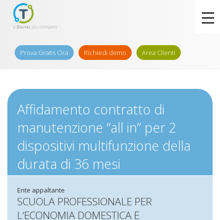
Prova Gratis Ora
Richiedi demo
Area Clienti
Affidamento contratto di
manutenzione “all in” per 2
dispositivi multifunzione della
durata di 36 mesi
Ente appaltante
SCUOLA PROFESSIONALE PER
L‘ECONOMIA DOMESTICA E