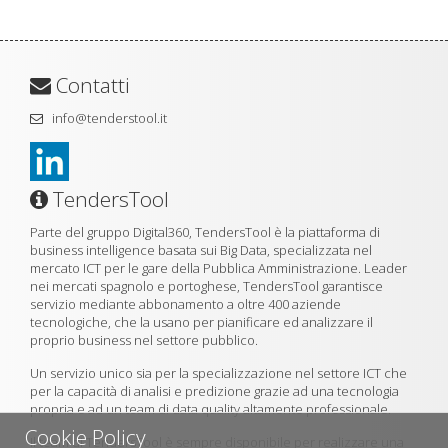
Contatti
info@tenderstool.it
TendersTool
Parte del gruppo Digital360, TendersTool è la piattaforma di
business intelligence basata sui Big Data, specializzata nel
mercato ICT per le gare della Pubblica Amministrazione. Leader
nei mercati spagnolo e portoghese, TendersTool garantisce
servizio mediante abbonamento a oltre 400 aziende
tecnologiche, che la usano per pianificare ed analizzare il
proprio business nel settore pubblico.
Un servizio unico sia per la specializzazione nel settore ICT che
per la capacità di analisi e predizione grazie ad una tecnologia
propria e ad un team di data quality altamente professionale.
Cookie Policy
Il team di TendersTool è sempre disponibile per realizzare una