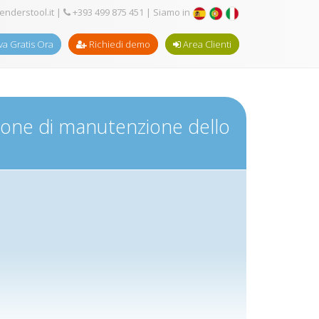
enderstool.it
|
+393 499 875 451
| Siamo in
a Gratis Ora
Richiedi demo
Area Clienti
one di manutenzione dello