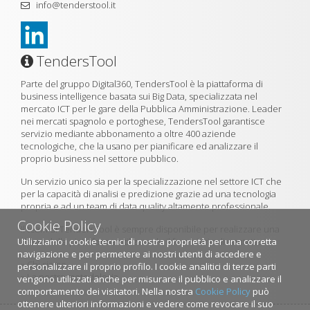
info@tenderstool.it
TendersTool
Parte del gruppo Digital360, TendersTool è la piattaforma di
business intelligence basata sui Big Data, specializzata nel
mercato ICT per le gare della Pubblica Amministrazione. Leader
nei mercati spagnolo e portoghese, TendersTool garantisce
servizio mediante abbonamento a oltre 400 aziende
tecnologiche, che la usano per pianificare ed analizzare il
proprio business nel settore pubblico.
Un servizio unico sia per la specializzazione nel settore ICT che
per la capacità di analisi e predizione grazie ad una tecnologia
propria e ad un team di data quality altamente professionale.
Cookie Policy
Il team di TendersTool è sempre disponibile per realizzare una
Utilizziamo i cookie tecnici di nostra proprietà per una corretta
demo della piattaforma utilizzando il formulario di contatto.
navigazione e per permetere ai nostri utenti di accedere e
»
Chi siamo
personalizzare il proprio profilo. I cookie analitici di terze parti
»
La nostra metodologia
vengono utilizzati anche per misurare il pubblico e analizzare il
comportamento dei visitatori. Nella nostra
Cookie Policy
può
ottenere ulteriori informazioni e vedere come revocare il suo