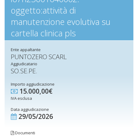
oggetto:attività di
manutenzione evolutiva su
cartella clinica pls
Ente appaltante
PUNTOZERO SCARL
Aggiudicatario
SO.SE.PE.
Importo aggiudicazione
15.000,00€
IVA esclusa
Data aggiudicazione
29/05/2026
Documenti