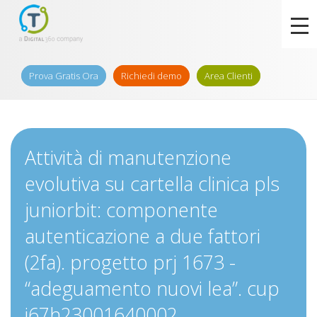
Prova Gratis Ora
Richiedi demo
Area Clienti
Attività di manutenzione
evolutiva su cartella clinica pls
juniorbit: componente
autenticazione a due fattori
(2fa). progetto prj 1673 -
“adeguamento nuovi lea”. cup
i67h23001640002.