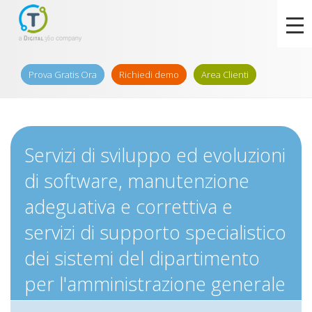
Prova Gratis Ora
Richiedi demo
Area Clienti
Servizi di sviluppo ed evoluzioni
di software, manutenzione
adeguativa e correttiva e
servizi di supporto specialistico
dei sistemi del dipartimento
per l'amministrazione generale