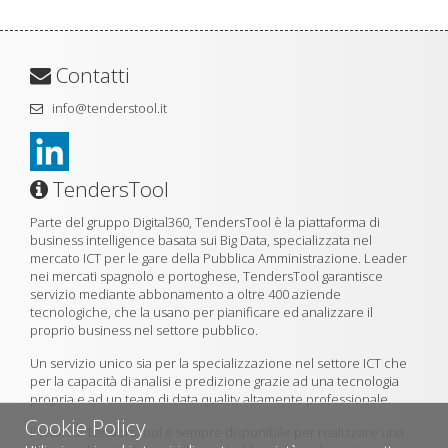
Contatti
info@tenderstool.it
TendersTool
Parte del gruppo Digital360, TendersTool è la piattaforma di
business intelligence basata sui Big Data, specializzata nel
mercato ICT per le gare della Pubblica Amministrazione. Leader
nei mercati spagnolo e portoghese, TendersTool garantisce
servizio mediante abbonamento a oltre 400 aziende
tecnologiche, che la usano per pianificare ed analizzare il
proprio business nel settore pubblico.
Un servizio unico sia per la specializzazione nel settore ICT che
per la capacità di analisi e predizione grazie ad una tecnologia
propria e ad un team di data quality altamente professionale.
Cookie Policy
Il team di TendersTool è sempre disponibile per realizzare una