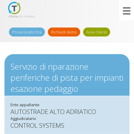
Prova Gratis Ora
Richiedi demo
Area Clienti
Servizio di riparazione
periferiche di pista per impianti
esazione pedaggio
Ente appaltante
AUTOSTRADE ALTO ADRIATICO
Aggiudicatario
CONTROL SYSTEMS