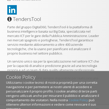
TendersTool
Parte del gruppo Digital360, TendersTool è la piattaforma di
business intelligence basata sui Big Data, specializzata nel
mercato ICT per le gare della Pubblica Amministrazione. Leader
nei mercati spagnolo e portoghese, TendersTool garantisce
servizio mediante abbonamento a oltre 400 aziende
tecnologiche, che la usano per pianificare ed analizzare il
proprio business nel settore pubblico.
Un servizio unico sia per la specializzazione nel settore ICT che
per la capacità di analisi e predizione grazie ad una tecnologia
propria e ad un team di data quality altamente professionale.
Cookie Policy
Il team di TendersTool è sempre disponibile per realizzare una
Utilizziamo i cookie tecnici di nostra proprietà per una corretta
demo della piattaforma utilizzando il formulario di contatto.
navigazione e per permetere ai nostri utenti di accedere e
»
Chi siamo
personalizzare il proprio profilo. I cookie analitici di terze parti
»
La nostra metodologia
vengono utilizzati anche per misurare il pubblico e analizzare il
comportamento dei visitatori. Nella nostra
Cookie Policy
può
ottenere ulteriori informazioni e vedere come revocare il suo
consenso.