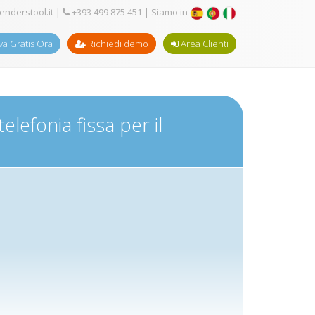
enderstool.it
|
+393 499 875 451
| Siamo in
a Gratis Ora
Richiedi demo
Area Clienti
elefonia fissa per il