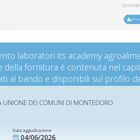
info@t
Prov
to laboratori its academy agroalimen
e della fornitura è contenuta nel capi
ati al bando e disponibili sul profilo
A UNIONE DEI COMUNI DI MONTEDORO
Data aggiudicazione
04/06/2026