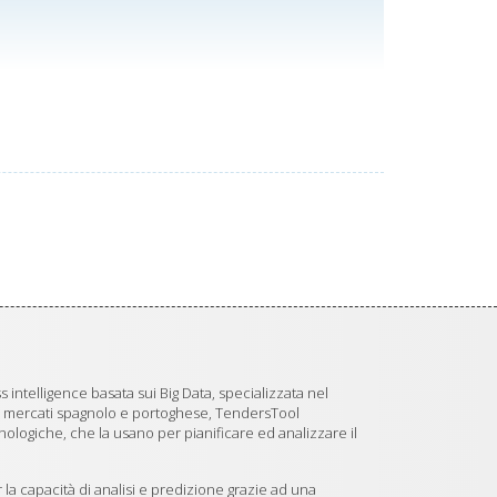
 intelligence basata sui Big Data, specializzata nel
i mercati spagnolo e portoghese, TendersTool
logiche, che la usano per pianificare ed analizzare il
 la capacità di analisi e predizione grazie ad una