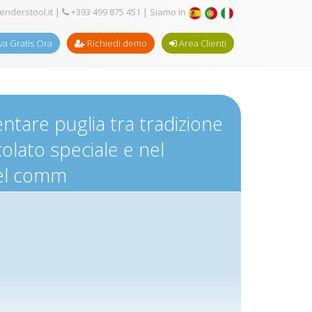
enderstool.it
|
+393 499 875 451
| Siamo in
a Gratis Ora
Richiedi demo
Area Clienti
tare puglia tra tradizione
tolato speciale e nel
 del comm