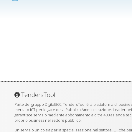
TendersTool
Parte del gruppo Digital360, TendersTool è la piattaforma di business
mercato ICT per le gare della Pubblica Amministrazione. Leader ne
garantisce servizio mediante abbonamento a oltre 400 aziende tecno
proprio business nel settore pubblico.
Un servizio unico sia per la specializzazione nel settore ICT che per