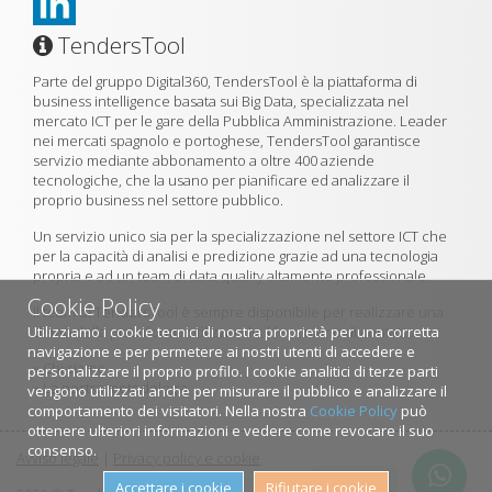
TendersTool
Parte del gruppo Digital360, TendersTool è la piattaforma di
business intelligence basata sui Big Data, specializzata nel
mercato ICT per le gare della Pubblica Amministrazione. Leader
nei mercati spagnolo e portoghese, TendersTool garantisce
servizio mediante abbonamento a oltre 400 aziende
tecnologiche, che la usano per pianificare ed analizzare il
proprio business nel settore pubblico.
Un servizio unico sia per la specializzazione nel settore ICT che
per la capacità di analisi e predizione grazie ad una tecnologia
propria e ad un team di data quality altamente professionale.
Cookie Policy
Il team di TendersTool è sempre disponibile per realizzare una
Utilizziamo i cookie tecnici di nostra proprietà per una corretta
demo della piattaforma utilizzando il formulario di contatto.
navigazione e per permetere ai nostri utenti di accedere e
»
Chi siamo
personalizzare il proprio profilo. I cookie analitici di terze parti
»
La nostra metodologia
vengono utilizzati anche per misurare il pubblico e analizzare il
comportamento dei visitatori. Nella nostra
Cookie Policy
può
ottenere ulteriori informazioni e vedere come revocare il suo
consenso.
Avviso legale
|
Privacy policy e cookie
Contattaci
Accettare i cookie
Rifiutare i cookie