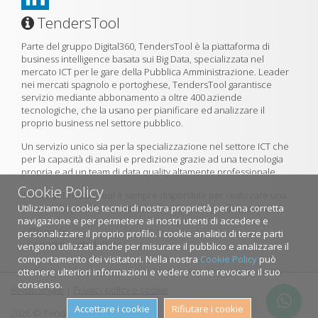
TendersTool
Parte del gruppo Digital360, TendersTool è la piattaforma di
business intelligence basata sui Big Data, specializzata nel
mercato ICT per le gare della Pubblica Amministrazione. Leader
nei mercati spagnolo e portoghese, TendersTool garantisce
servizio mediante abbonamento a oltre 400 aziende
tecnologiche, che la usano per pianificare ed analizzare il
proprio business nel settore pubblico.
Un servizio unico sia per la specializzazione nel settore ICT che
per la capacità di analisi e predizione grazie ad una tecnologia
propria e ad un team di data quality altamente professionale.
Cookie Policy
Il team di TendersTool è sempre disponibile per realizzare una
Utilizziamo i cookie tecnici di nostra proprietà per una corretta
demo della piattaforma utilizzando il formulario di contatto.
navigazione e per permetere ai nostri utenti di accedere e
»
Chi siamo
personalizzare il proprio profilo. I cookie analitici di terze parti
»
La nostra metodologia
vengono utilizzati anche per misurare il pubblico e analizzare il
comportamento dei visitatori. Nella nostra
Cookie Policy
può
ottenere ulteriori informazioni e vedere come revocare il suo
consenso.
Avviso legale
|
Privacy policy e cookie
Contattaci
Accettare i cookie
Rifiutare i cookie
2026 © TendersTool.