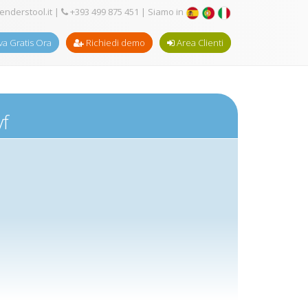
enderstool.it
|
+393 499 875 451
| Siamo in
a Gratis Ora
Richiedi demo
Area Clienti
vf