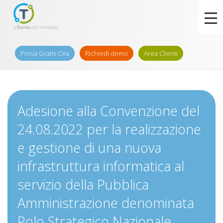
Prova Gratis Ora
Richiedi demo
Area Clienti
Adesione alla Convenzione del
24.08.2022 per la realizzazione
e gestione di una nuova
infrastruttura informatica al
servizio della Pubblica
Amministrazione denominata
Polo Strategico Nazionale