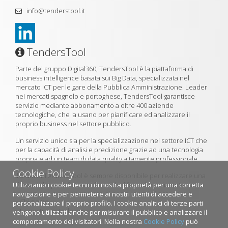
info@tenderstool.it
TendersTool
Parte del gruppo Digital360, TendersTool è la piattaforma di
business intelligence basata sui Big Data, specializzata nel
mercato ICT per le gare della Pubblica Amministrazione. Leader
nei mercati spagnolo e portoghese, TendersTool garantisce
servizio mediante abbonamento a oltre 400 aziende
tecnologiche, che la usano per pianificare ed analizzare il
proprio business nel settore pubblico.
Un servizio unico sia per la specializzazione nel settore ICT che
per la capacità di analisi e predizione grazie ad una tecnologia
propria e ad un team di data quality altamente professionale.
Cookie Policy
Il team di TendersTool è sempre disponibile per realizzare una
Utilizziamo i cookie tecnici di nostra proprietà per una corretta
demo della piattaforma utilizzando il formulario di contatto.
navigazione e per permetere ai nostri utenti di accedere e
»
Chi siamo
personalizzare il proprio profilo. I cookie analitici di terze parti
»
La nostra metodologia
vengono utilizzati anche per misurare il pubblico e analizzare il
comportamento dei visitatori. Nella nostra
Cookie Policy
può