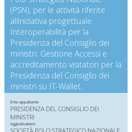
(PSN), per le attività riferite
alliniziativa progettuale
Interoperabilità per la
Presidenza del Consiglio dei
ministri: Gestione Accessi e
accreditamento visitatori per la
Presidenza del Consiglio dei
ministri su IT-Wallet.
Ente appaltante
PRESIDENZA DEL CONSIGLIO DEI
MINISTRI
Aggiudicatario
SOCIETÀ POLO STRATEGICO NAZIONALE