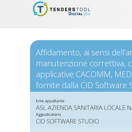
Affidamento, ai sensi dell’a
manutenzione correttiva, c
applicative CACOMM, MEDCO
fornite dalla CID Software 
Ente appaltante
ASL AZIENDA SANITARIA LOCALE N
Aggiudicatario
CID SOFTWARE STUDIO