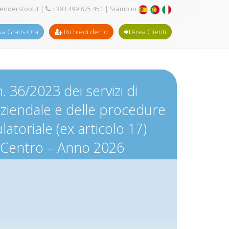
enderstool.it
|
+393 499 875 451
| Siamo in
a Gratis Ora
Richiedi demo
Area Clienti
. 36/2023 dei servizi di
aziendale e delle procedure
oriale (ex articolo 17)
 1 Centro – Anno 2026