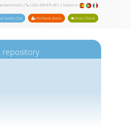
enderstool.it
|
+393 499 875 451
| Siamo in
a Gratis Ora
Richiedi demo
Area Clienti
s repository