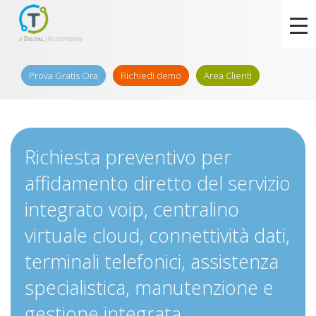
Prova Gratis Ora
Richiedi demo
Area Clienti
Richiesta preventivo per
affidamento diretto del servizio
integrato voip, centralino
virtuale cloud, connettività dati,
terminali telefonici, assistenza
specialistica, manutenzione e
gestione integrata