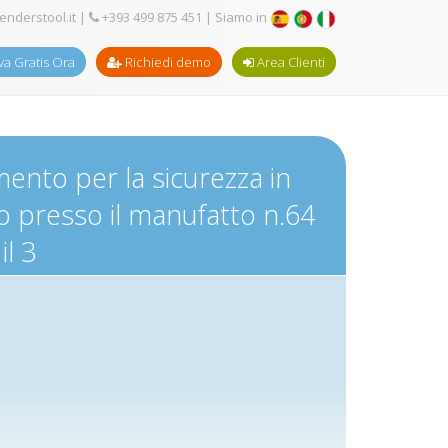
enderstool.it
|
+393 499 875 451
| Siamo in
a Gratis Ora
Richiedi demo
Area Clienti
ento per la sicurezza in
io presso il manufatto n.64
il 3