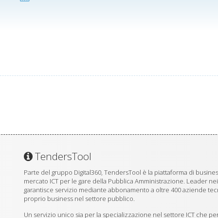
TendersTool
Parte del gruppo Digital360, TendersTool è la piattaforma di business
mercato ICT per le gare della Pubblica Amministrazione. Leader ne
garantisce servizio mediante abbonamento a oltre 400 aziende tecno
proprio business nel settore pubblico.
Un servizio unico sia per la specializzazione nel settore ICT che per