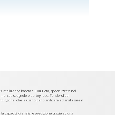
 intelligence basata sui Big Data, specializzata nel
i mercati spagnolo e portoghese, TendersTool
logiche, che la usano per pianificare ed analizzare il
 la capacità di analisi e predizione grazie ad una