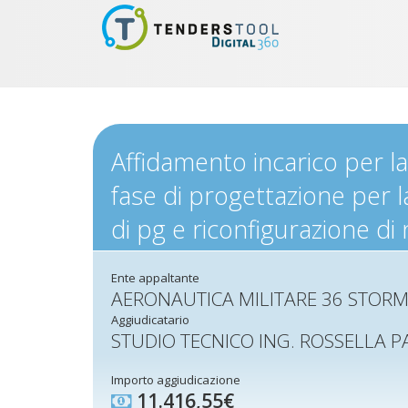
Affidamento incarico per l
fase di progettazione per l
di pg e riconfigurazione di 
Ente appaltante
AERONAUTICA MILITARE 36 STORM
Aggiudicatario
STUDIO TECNICO ING. ROSSELLA 
Importo aggiudicazione
11.416,55€