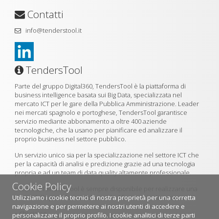
Contatti
info@tenderstool.it
TendersTool
Parte del gruppo Digital360, TendersTool è la piattaforma di
business intelligence basata sui Big Data, specializzata nel
mercato ICT per le gare della Pubblica Amministrazione. Leader
nei mercati spagnolo e portoghese, TendersTool garantisce
servizio mediante abbonamento a oltre 400 aziende
tecnologiche, che la usano per pianificare ed analizzare il
proprio business nel settore pubblico.
Un servizio unico sia per la specializzazione nel settore ICT che
per la capacità di analisi e predizione grazie ad una tecnologia
propria e ad un team di data quality altamente professionale.
Cookie Policy
Il team di TendersTool è sempre disponibile per realizzare una
Utilizziamo i cookie tecnici di nostra proprietà per una corretta
demo della piattaforma utilizzando il formulario di contatto.
navigazione e per permetere ai nostri utenti di accedere e
»
Chi siamo
personalizzare il proprio profilo. I cookie analitici di terze parti