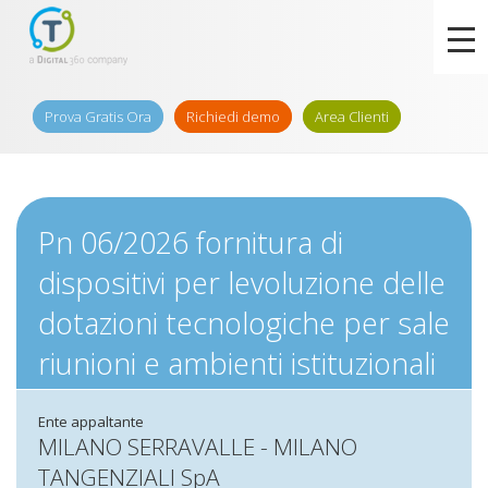
Prova Gratis Ora
Richiedi demo
Area Clienti
Pn 06/2026 fornitura di
dispositivi per levoluzione delle
dotazioni tecnologiche per sale
riunioni e ambienti istituzionali
Ente appaltante
MILANO SERRAVALLE - MILANO
TANGENZIALI SpA