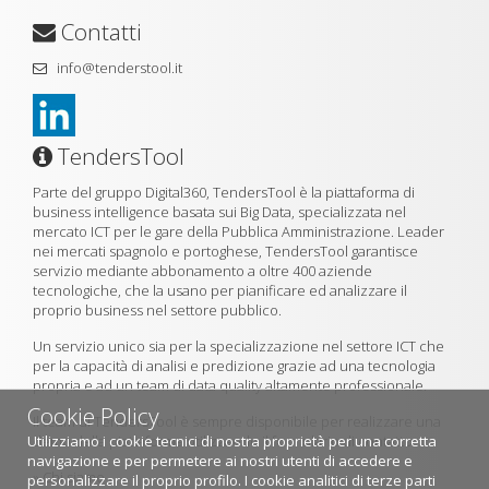
Contatti
info@tenderstool.it
TendersTool
Parte del gruppo Digital360, TendersTool è la piattaforma di
business intelligence basata sui Big Data, specializzata nel
mercato ICT per le gare della Pubblica Amministrazione. Leader
nei mercati spagnolo e portoghese, TendersTool garantisce
servizio mediante abbonamento a oltre 400 aziende
tecnologiche, che la usano per pianificare ed analizzare il
proprio business nel settore pubblico.
Un servizio unico sia per la specializzazione nel settore ICT che
per la capacità di analisi e predizione grazie ad una tecnologia
propria e ad un team di data quality altamente professionale.
Cookie Policy
Il team di TendersTool è sempre disponibile per realizzare una
Utilizziamo i cookie tecnici di nostra proprietà per una corretta
demo della piattaforma utilizzando il formulario di contatto.
navigazione e per permetere ai nostri utenti di accedere e
»
Chi siamo
personalizzare il proprio profilo. I cookie analitici di terze parti