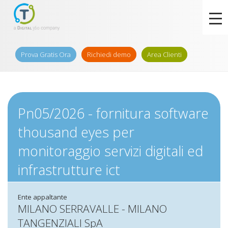
Prova Gratis Ora
Richiedi demo
Area Clienti
Pn05/2026 - fornitura software
thousand eyes per
monitoraggio servizi digitali ed
infrastrutture ict
Ente appaltante
MILANO SERRAVALLE - MILANO
TANGENZIALI SpA