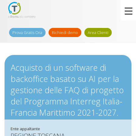
Prova Gratis Ora
Richiedi demo
Area Clienti
Acquisto di un software di
backoffice basato su AI per la
gestione delle FAQ di progetto
del Programma Interreg Italia-
Francia Marittimo 2021-2027.
Ente appaltante
REGIONE TOSCANA