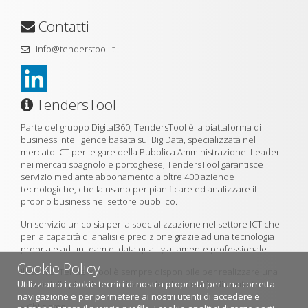
Contatti
info@tenderstool.it
TendersTool
Parte del gruppo Digital360, TendersTool è la piattaforma di
business intelligence basata sui Big Data, specializzata nel
mercato ICT per le gare della Pubblica Amministrazione. Leader
nei mercati spagnolo e portoghese, TendersTool garantisce
servizio mediante abbonamento a oltre 400 aziende
tecnologiche, che la usano per pianificare ed analizzare il
proprio business nel settore pubblico.
Un servizio unico sia per la specializzazione nel settore ICT che
per la capacità di analisi e predizione grazie ad una tecnologia
propria e ad un team di data quality altamente professionale.
Cookie Policy
Il team di TendersTool è sempre disponibile per realizzare una
Utilizziamo i cookie tecnici di nostra proprietà per una corretta
demo della piattaforma utilizzando il formulario di contatto.
navigazione e per permetere ai nostri utenti di accedere e
»
Chi siamo