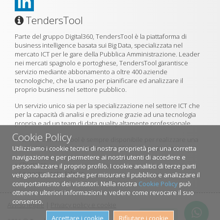
TendersTool
Parte del gruppo Digital360, TendersTool è la piattaforma di
business intelligence basata sui Big Data, specializzata nel
mercato ICT per le gare della Pubblica Amministrazione. Leader
nei mercati spagnolo e portoghese, TendersTool garantisce
servizio mediante abbonamento a oltre 400 aziende
tecnologiche, che la usano per pianificare ed analizzare il
proprio business nel settore pubblico.
Un servizio unico sia per la specializzazione nel settore ICT che
per la capacità di analisi e predizione grazie ad una tecnologia
propria e ad un team di data quality altamente professionale.
Cookie Policy
Il team di TendersTool è sempre disponibile per realizzare una
Utilizziamo i cookie tecnici di nostra proprietà per una corretta
demo della piattaforma utilizzando il formulario di contatto.
navigazione e per permetere ai nostri utenti di accedere e
»
Chi siamo
personalizzare il proprio profilo. I cookie analitici di terze parti
»
La nostra metodologia
vengono utilizzati anche per misurare il pubblico e analizzare il
comportamento dei visitatori. Nella nostra
Cookie Policy
può
ottenere ulteriori informazioni e vedere come revocare il suo
consenso.
Avviso legale
|
Privacy policy e cookie
Contattaci
Accettare i cookie
Rifiutare i cookie