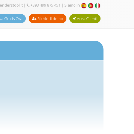
enderstool.it
|
+393 499 875 451
| Siamo in
a Gratis Ora
Richiedi demo
Area Clienti