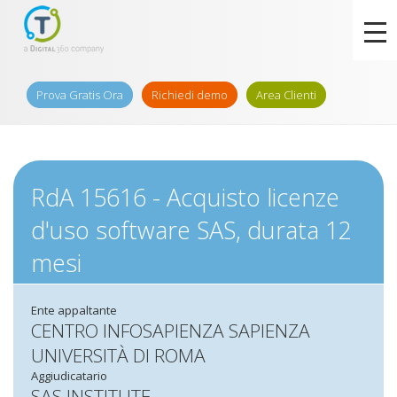
Prova Gratis Ora
Richiedi demo
Area Clienti
RdA 15616 - Acquisto licenze
d'uso software SAS, durata 12
mesi
Ente appaltante
CENTRO INFOSAPIENZA SAPIENZA
UNIVERSITÀ DI ROMA
Aggiudicatario
SAS INSTITUTE