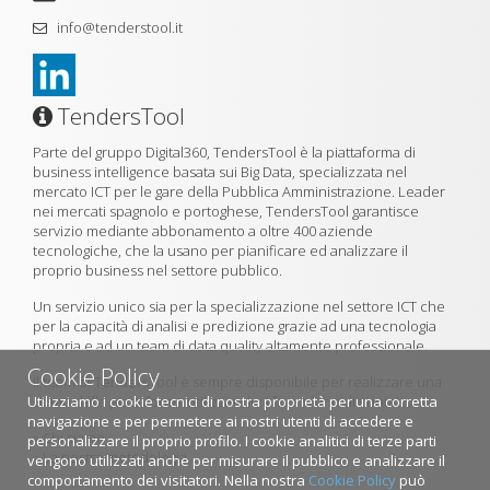
info@tenderstool.it
TendersTool
Parte del gruppo Digital360, TendersTool è la piattaforma di
business intelligence basata sui Big Data, specializzata nel
mercato ICT per le gare della Pubblica Amministrazione. Leader
nei mercati spagnolo e portoghese, TendersTool garantisce
servizio mediante abbonamento a oltre 400 aziende
tecnologiche, che la usano per pianificare ed analizzare il
proprio business nel settore pubblico.
Un servizio unico sia per la specializzazione nel settore ICT che
per la capacità di analisi e predizione grazie ad una tecnologia
propria e ad un team di data quality altamente professionale.
Cookie Policy
Il team di TendersTool è sempre disponibile per realizzare una
Utilizziamo i cookie tecnici di nostra proprietà per una corretta
demo della piattaforma utilizzando il formulario di contatto.
navigazione e per permetere ai nostri utenti di accedere e
»
Chi siamo
personalizzare il proprio profilo. I cookie analitici di terze parti
»
La nostra metodologia
vengono utilizzati anche per misurare il pubblico e analizzare il
comportamento dei visitatori. Nella nostra
Cookie Policy
può