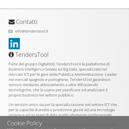
Contatti
info@tenderstool.it
TendersTool
Parte del gruppo Digital360, TendersTool è la piattaforma di
business intelligence basata sui Big Data, specializzata nel
mercato ICT per le gare della Pubblica Amministrazione. Leader
nei mercati spagnolo e portoghese, TendersTool garantisce
servizio mediante abbonamento a oltre 400 aziende
tecnologiche, che la usano per pianificare ed analizzare il
proprio business nel settore pubblico.
Un servizio unico sia per la specializzazione nel settore ICT che
per la capacità di analisi e predizione grazie ad una tecnologia
propria e ad un team di data quality altamente professionale.
Cookie Policy
Il team di TendersTool è sempre disponibile per realizzare una