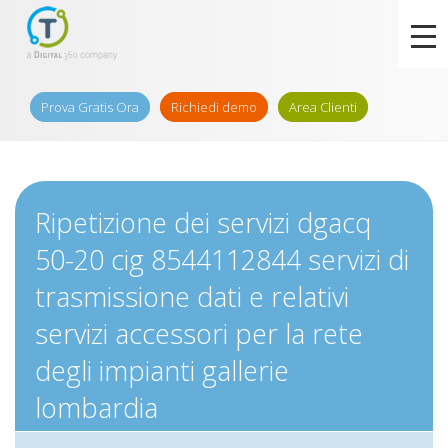
Prova Gratis Ora
Richiedi demo
Area Clienti
Ripetizione dei servizi dgacq
50-20 cig 8544112844 servizi di
trasmissione dati e relativi
servizi accessori per la rete
degli impianti gallerie
lombardia