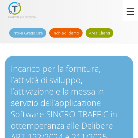
Prova Gratis Ora
Richiedi demo
Area Clienti
Incarico per la fornitura,
l’attività di sviluppo,
l’attivazione e la messa in
servizio dell’applicazione
Software SINCRO TRAFFIC in
ottemperanza alle Delibere
ART 132/2024 e 211/2025.