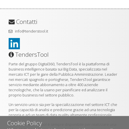
Contatti
info@tenderstool.it
TendersTool
Parte del gruppo Digital360, TendersTool è la piattaforma di
business intelligence basata sui Big Data, specializzata nel
mercato ICT per le gare della Pubblica Amministrazione. Leader
nei mercati spagnolo e portoghese, TendersTool garantisce
servizio mediante abbonamento a oltre 400 aziende
tecnologiche, che la usano per pianificare ed analizzare il
proprio business nel settore pubblico.
Un servizio unico sia per la specializzazione nel settore ICT che
per la capacità di analisi e predizione grazie ad una tecnologia
propria e ad un team di data quality altamente professionale.
Cookie Policy
Il team di TendersTool è sempre disponibile per realizzare una