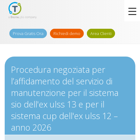
Prova Gratis Ora
Richiedi demo
Area Clienti
Procedura negoziata per
l’affidamento del servizio di
manutenzione per il sistema
sio dell'ex ulss 13 e per il
sistema cup dell'ex ulss 12 –
anno 2026