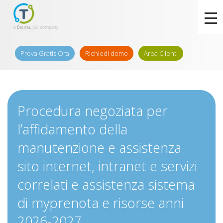
Prova Gratis Ora
Richiedi demo
Area Clienti
Procedura negoziata per
l’affidamento della
manutenzione e assistenza
sito internet, intranet e servizi
correlati e assistenza sistema
di myprenota e risorse anni
2026-2027