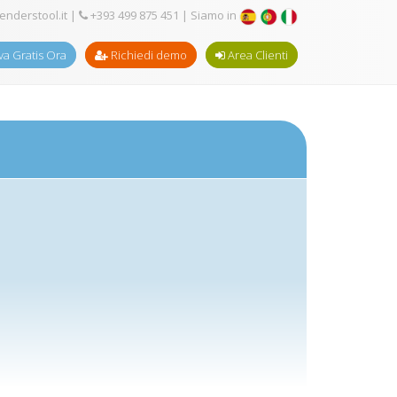
enderstool.it
|
+393 499 875 451
| Siamo in
a Gratis Ora
Richiedi demo
Area Clienti