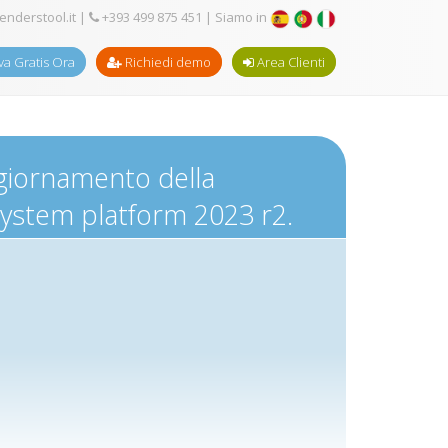
enderstool.it
|
+393 499 875 451
| Siamo in
a Gratis Ora
Richiedi demo
Area Clienti
ggiornamento della
system platform 2023 r2.