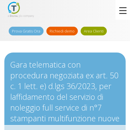
Prova Gratis Ora
Richiedi demo
Area Clienti
Gara telematica con
procedura negoziata ex art. 50
c. 1 lett. e) d.lgs 36/2023, per
laffidamento del servizio di
noleggio full service di n°7
stampanti multifunzione nuove