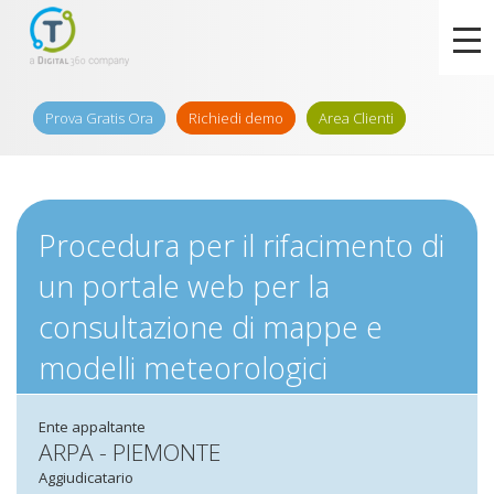
Prova Gratis Ora
Richiedi demo
Area Clienti
Procedura per il rifacimento di
un portale web per la
consultazione di mappe e
modelli meteorologici
Ente appaltante
ARPA - PIEMONTE
Aggiudicatario