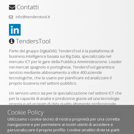
Contatti
info@tenderstool.it
TendersTool
Parte del gruppo Digital360, TendersTool è la piattaforma di
business intelligence basata sui Big Data, specializzata nel
mercato ICT per le gare della Pubblica Amministrazione. Leader
nei mercati spagnolo e portoghese, TendersTool garantisce
servizio mediante abbonamento a oltre 400 aziende
tecnologiche, che la usano per pianificare ed analizzare il
proprio business nel settore pubblico.
Un servizio unico sia per la specializzazione nel settore ICT che
per la capacità di analisi e predizione grazie ad una tecnologia
propria e ad un team di data quality altamente professionale.
Cookie Policy
Il team di TendersTool è sempre disponibile per realizzare una
Utilizziamo i cookie tecnici di nostra proprietà per una corretta
demo della piattaforma utilizzando il formulario di contatto.
navigazione e per permetere ai nostri utenti di accedere e
»
Chi siamo
personalizzare il proprio profilo. I cookie analitici di terze parti